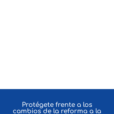
Tienes más de 62
Estás buscando solo
años
la afiliación al Plan
Obligatorio de Salud.
(EPS)
Tienes ya el
diagnóstico de una
enfermedad
considerada grave
como : Cáncer, Artritis
Reumatoidea,
Diabetes.
Protégete frente a los
cambios de la reforma a la