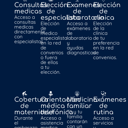
Consultas
Elección
Examenes
Elección
medicas
de
de
de
Acceso a
especialista
laboratorio
clinica
consultas
Elección
Acceso a
Elección
medicas
de
exámenes
de la
directamente
medico
de
clínica
con
especialista
laboratorio
de tu
especialistas.
en la red
y
preferencia
de
ayudas
en la red
convenios
diagnosticas
de
o fuera
convenios.
de ellos
a tu
elección.
Cobertura
Orientación
Medicina
Exámenes
de
médica
familiar
de
Tú y tu
maternidad
telefónica
rutina
familia
Durante
Acceso a
Acceso a
contarán
el
asistencia
servicios
con un
embarazo
medica
y