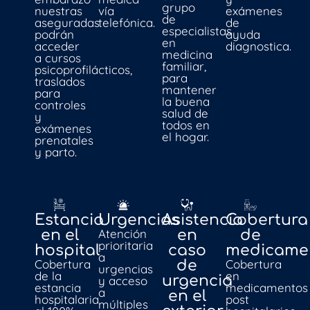
grupo
nuestras
vía
exámenes
de
aseguradas
telefónica.
de
especialistas
podrán
ayuda
en
acceder
diagnostica.
medicina
a cursos
familiar,
psicoprofilácticos,
para
traslados
mantener
para
la buena
controles
salud de
y
todos en
exámenes
el hogar.
prenatales
y parto.
Estancia
Urgencias
Asistencia
Cobertura
Atención
en el
en
de
prioritaria
hospital
caso
medicame
a
Cobertura
Cobertura
de
urgencias
de la
en
urgencia
y acceso
estancia
medicamentos
a
en el
hospitalaria
post
múltiples