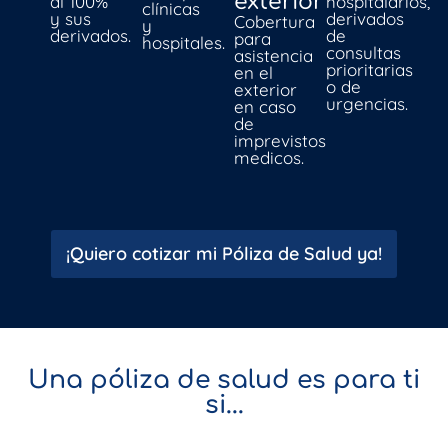
exterior
al 100%
hospitalarios,
clínicas
y sus
derivados
Cobertura
y
derivados.
de
para
hospitales.
consultas
asistencia
prioritarias
en el
o de
exterior
urgencias.
en caso
de
imprevistos
medicos.
¡Quiero cotizar mi Póliza de Salud ya!
Una póliza de salud es para ti
si...