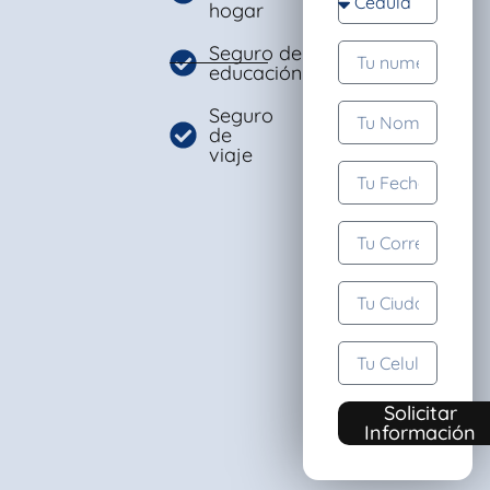
hogar
Seguro de
educación
Seguro
de
viaje
Solicitar
Información