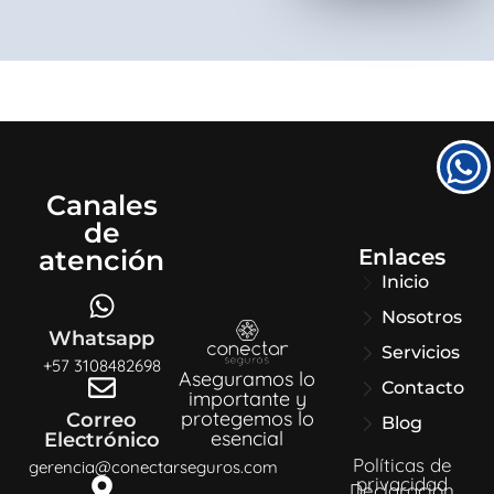
Canales
de
Enlaces
atención
Inicio
Nosotros
Whatsapp
Servicios
+57 3108482698
Aseguramos lo
Contacto
importante y
protegemos lo
Correo
Blog
esencial
Electrónico
Políticas de
gerencia@conectarseguros.com
privacidad
Declaración