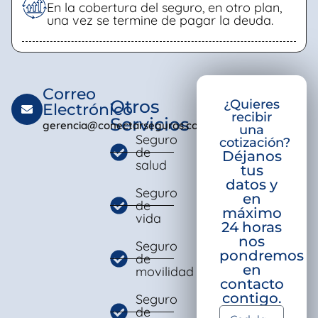
En la cobertura del seguro, en otro plan,
una vez se termine de pagar la deuda.
Correo
Otros
¿Quieres
Electrónico
recibir
Servicios
gerencia@conectarseguros.com
una
Seguro
cotización?
de
Déjanos
salud
tus
datos y
Seguro
en
de
máximo
vida
24 horas
nos
Seguro
pondremos
de
en
movilidad
contacto
contigo.
Seguro
de